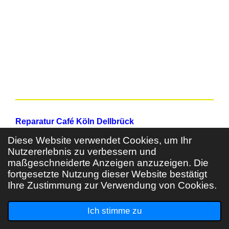
Reparatur Café Köln Dellbrück
Diese Website verwendet Cookies, um Ihr
c/o Bürgertreff 1006 e. V.
Nutzererlebnis zu verbessern und
maßgeschneiderte Anzeigen anzuzeigen. Die
Bergisch Gladbacher Str. 1006
fortgesetzte Nutzung dieser Website bestätigt
51069 Köln - Dellbrück
Ihre Zustimmung zur Verwendung von Cookies.
© 2023 - 2026 Reparatur Café Köln Dellbrück
Mit Unterstützung von
Webador
Ich stimme zu