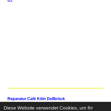
82
Reparatur Café Köln Dellbrück
Diese Website verwendet Cookies, um Ihr
c/o Bürgertreff 1006 e. V.